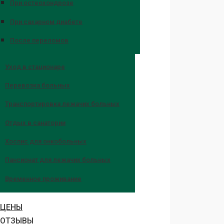
При остеохондрозе
При сахарном диабете
После переломов
Уход в стационаре
Перевозка больных
Транспортировка лежачих больных
Отдых в санатории
Хоспис для онкобольных
Пансионат для лежачих больных
Временное проживание
ЦЕНЫ
ОТЗЫВЫ