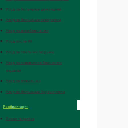
Уход за больными деменцией
Уход за больными склерозом
Уход за онкобольными
Уход после 80
Уход за слепыми людьми
Уход за психически больными
людьми
Уход за пожилыми
Уход за больными Паркинсоном
Реабилитация
После инсульта