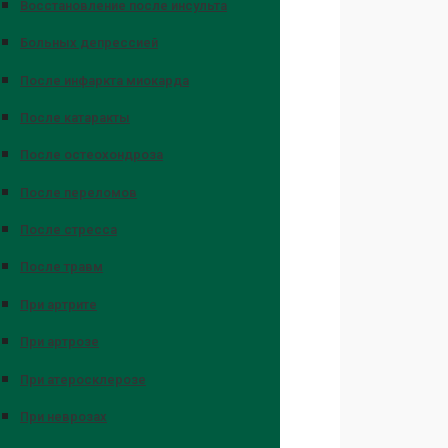
Восстановление после инсульта
Больных депрессией
После инфаркта миокарда
После катаракты
После остеохондроза
После переломов
После стресса
После травм
При артрите
При артрозе
При атеросклерозе
При неврозах