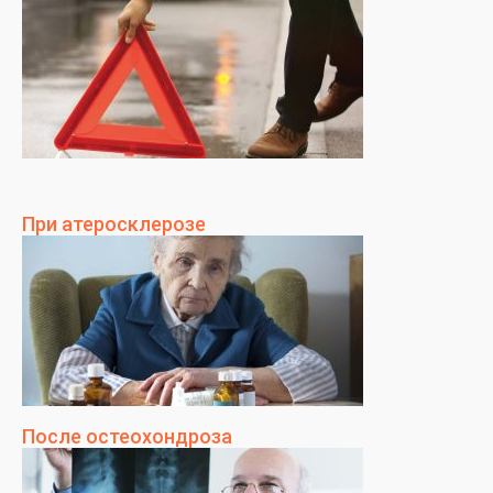
При атеросклерозе
После остеохондроза