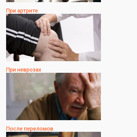
При артрите
При неврозах
После переломов