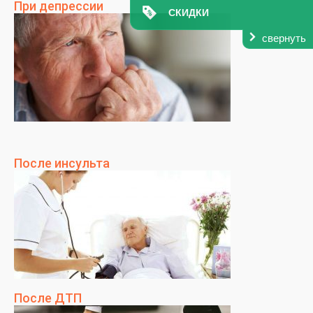
При депрессии
СКИДКИ
свернуть
После инсульта
После ДТП