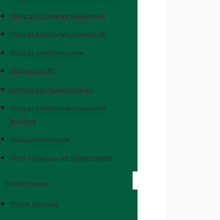
Уход за больными деменцией
Уход за больными склерозом
Уход за онкобольными
Уход после 80
Уход за слепыми людьми
Уход за психически больными
людьми
Уход за пожилыми
Уход за больными Паркинсоном
Реабилитация
После инсульта