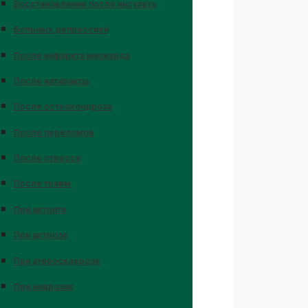
Восстановление после инсульта
Больных депрессией
После инфаркта миокарда
После катаракты
После остеохондроза
После переломов
После стресса
После травм
При артрите
При артрозе
При атеросклерозе
При неврозах