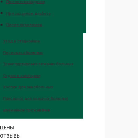
При остеохондрозе
При сахарном диабете
После переломов
Уход в стационаре
Перевозка больных
Транспортировка лежачих больных
Отдых в санатории
Хоспис для онкобольных
Пансионат для лежачих больных
Временное проживание
ЦЕНЫ
ОТЗЫВЫ