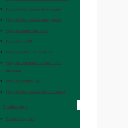
Уход за больными деменцией
Уход за больными склерозом
Уход за онкобольными
Уход после 80
Уход за слепыми людьми
Уход за психически больными
людьми
Уход за пожилыми
Уход за больными Паркинсоном
Реабилитация
После инсульта