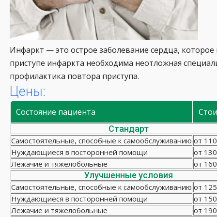
Инфаркт — это острое заболевание сердца, которое
приступе инфаркта необходима неотложная специали
профилактика повтора приступа.
Цены:
Состояние пациента
Сто
Стандарт
Самостоятельные, способные к самообслуживанию
от 110
Нуждающиеся в посторонней помощи
от 130
Лежачие и тяжелобольные
от 160
Улучшенные условия
Самостоятельные, способные к самообслуживанию
от 125
Нуждающиеся в посторонней помощи
от 150
Лежачие и тяжелобольные
от 190