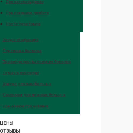
При остеохондрозе
При сахарном диабете
После переломов
Уход в стационаре
Перевозка больных
Транспортировка лежачих больных
Отдых в санатории
Хоспис для онкобольных
Пансионат для лежачих больных
Временное проживание
ЦЕНЫ
ОТЗЫВЫ