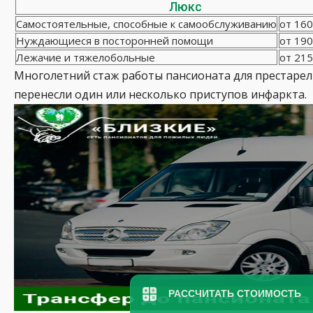
Люкс
Самостоятельные, способные к самообслуживанию
от 160
Нуждающиеся в посторонней помощи
от 190
Лежачие и тяжелобольные
от 215
Многолетний стаж работы пансионата для престарел
перенесли один или несколько приступов инфаркта.
РАССЧИТАТЬ СТОИМОСТЬ