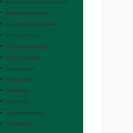
Восстановление после инсульта
Больных депрессией
После инфаркта миокарда
После катаракты
После остеохондроза
После переломов
После стресса
После травм
При артрите
При артрозе
При атеросклерозе
При неврозах